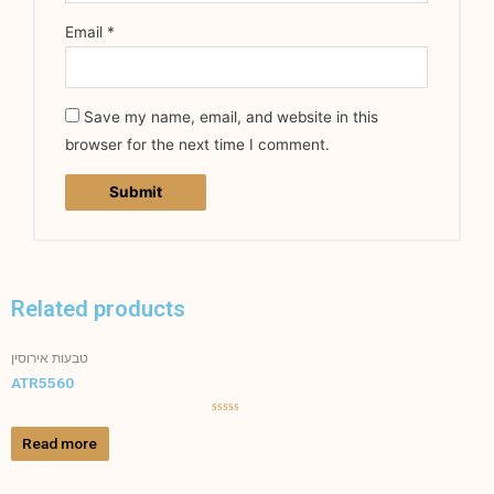
Email
*
Save my name, email, and website in this
browser for the next time I comment.
Related products
טבעות אירוסין
ATR5560
Rated
0
Read more
out
of
5